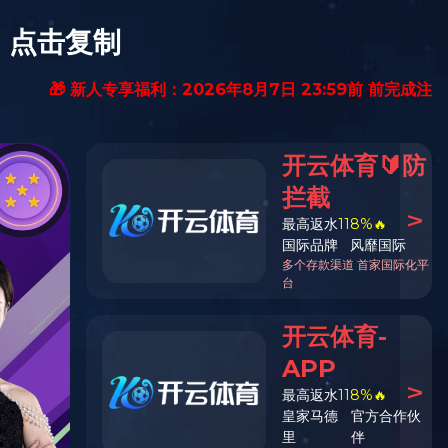
公益基金会
EN
首页
资讯中心
新闻动态
最新公告
媒体聚焦
最新公告