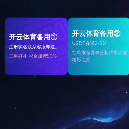
2024-03-19
“不惧山海之远，共担天下之责。”2021年12月29日
文化》杂志社共同主办...