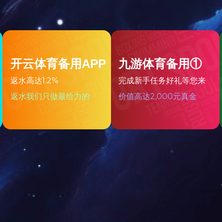
了解详情
2024-03-19
乐鱼网页版登录入口公益基金会荣获“2021年度企业社会责任绒花奖”
，由北京商报社、《中外企业