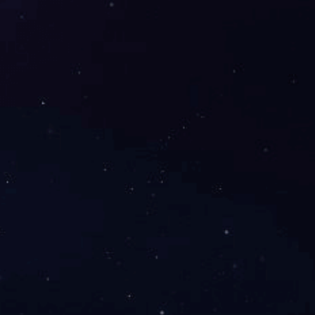
加盟专区
随乐鱼网页版登
录入口游世界
公益基金会