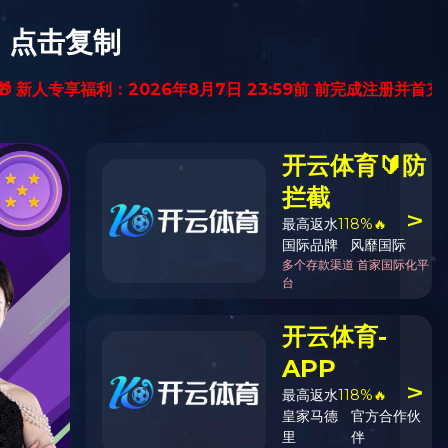
公益基金会
EN
首页
资讯中心
随乐鱼网页版登录入口游世界
荷兰
第27站
第27站