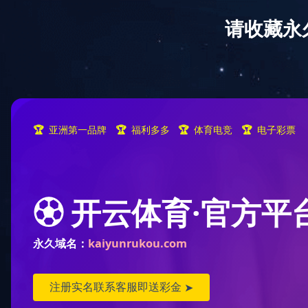
乐鱼（中国）
加盟专区
下载
Journey
乐鱼网页版登录入口
游世界