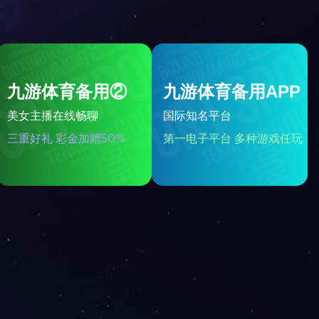
加盟专区
随乐鱼网页版登