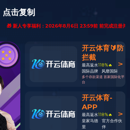
公益基金会
EN
首页
产品中心
营养食品
入口牌基础维矿系列
种维生素矿物质片*1、乐鱼网页版登录入口牌多种维生素锌硒片*1、
素K软胶囊*1