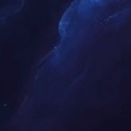
校的地理坐标，是11.3万双小手触碰知识星光的温度
，时间永远是指数级生长的正弦曲线。