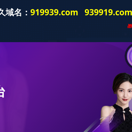
乐鱼网页版登录入口中国
产品中心
资讯中心
专区