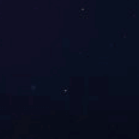
32
年公益传承