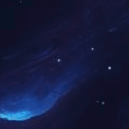
这不是冰冷的数字图腾，而是264所乡村学
我们书写的善意方程式里