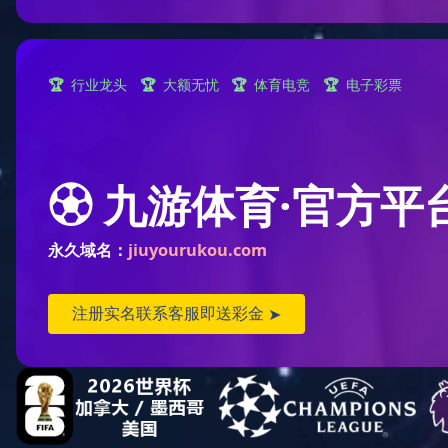
庆祝乐鱼网页版登录入口公益基
2025-03-25
2025 年，天津市乐鱼网页版登录入口公益基金
录入口公