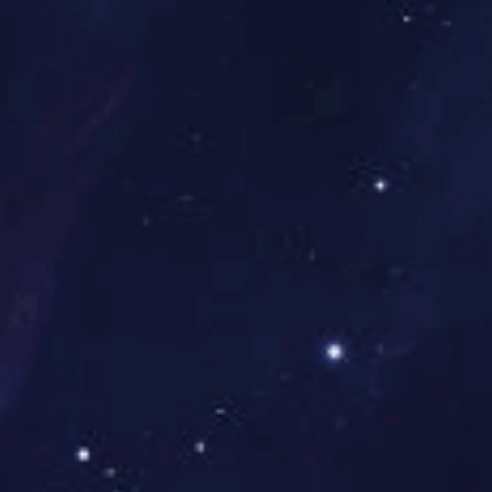
11
载春华秋实